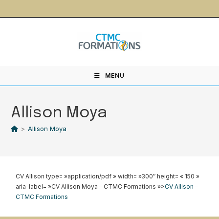
contenu
principal
MENU
Allison Moya
>
Allison Moya
CV Allison type= »application/pdf » width= »300″ height= « 150 »
aria-label= »CV Allison Moya
– CTMC Formations »>
CV Allison –
CTMC Formations