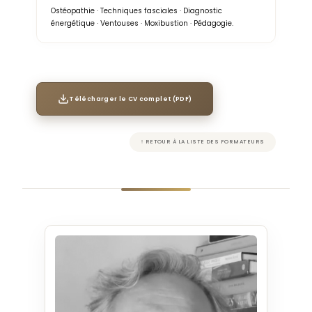
Ostéopathie · Techniques fasciales · Diagnostic
énergétique · Ventouses · Moxibustion · Pédagogie.
Télécharger le CV complet (PDF)
↑ RETOUR À LA LISTE DES FORMATEURS