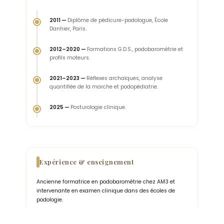
2011 —
Diplôme de pédicure-podologue, École
Danhier, Paris.
2012–2020 —
Formations G.D.S., podobarométrie et
profils moteurs.
2021–2023 —
Réflexes archaïques, analyse
quantifiée de la marche et podopédiatrie.
2025 —
Posturologie clinique.
Expérience & enseignement
Ancienne formatrice en podobarométrie chez AM3 et
intervenante en examen clinique dans des écoles de
podologie.