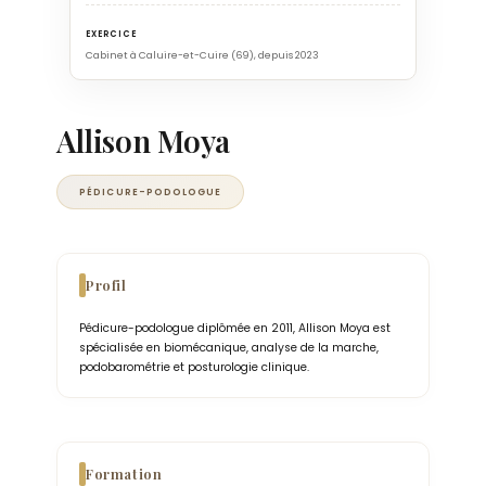
EXERCICE
Cabinet à Caluire-et-Cuire (69), depuis 2023
Allison Moya
PÉDICURE-PODOLOGUE
Profil
Pédicure-podologue diplômée en 2011, Allison Moya est
spécialisée en biomécanique, analyse de la marche,
podobarométrie et posturologie clinique.
Formation