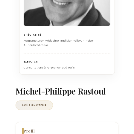
SPÉCIALITÉ
Acupuncture · Médecine Traditionnelle Chinoise ·
Auriculothérapie
EXERCICE
Consultations à Perpignan et à Paris
Michel-Philippe Rastoul
ACUPUNCTEUR
Profil