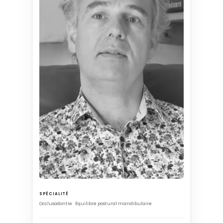
SPÉCIALITÉ
Occlusodontie · Équilibre postural mandibulaire