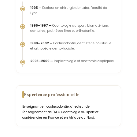
1995 —
Docteur en chirurgie dentaire, Faculté de
Lyon.
1996–1997 —
Odontologie du sport, biomatériaux
dentaires, prothèses fixes et orthodontie.
1999–2002 —
Occlusodontie, dentisterie holistique
et orthopédie dento-faciale.
2003–2009 —
Implantologie et anatomie appliquée.
Expérience professionnelle
Enseignant en occlusodontie, directeur de
l'enseignement de l'AEU Odontologie du sport et
conférencier en France et en Afrique du Nord.