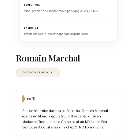
FONCTION
Vice-président & responsable pédagogique A.I.P.M.V.
EXERCICE
Praticien libéral en ostéopathie depuis 2006
Romain Marchal
OSTÉOPATHE D.O.
Profil
Ancien infirmier devenu ostéopathe, Romain Marchal
exerce en libéral depuis 2006. Il est spécialisé en
Médecine Traditionnelle Chinoise et en Médecine Des
Ventouses©, qu'il enseigne chez CTMC Formations.